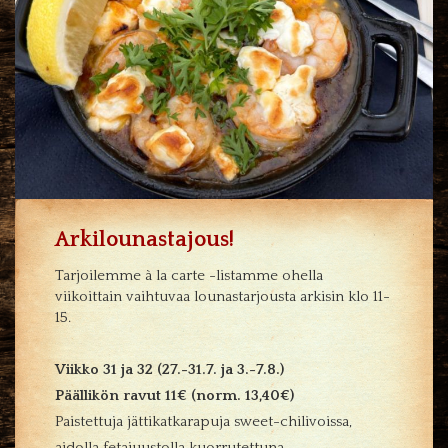
Arkilounastajous!
Tarjoilemme à la carte -listamme ohella
viikoittain vaihtuvaa lounastarjousta arkisin klo 11-
15.
Viikko 31 ja 32 (27.-31.7. ja 3.-7.8.)
Päällikön ravut 11€ (norm. 13,40€)
Paistettuja jättikatkarapuja sweet-chilivoissa,
aidolla fetajuustolla kuorrutettuna.