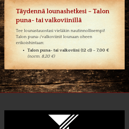
Täydennä lounashetkesi – Talon
puna- tai valkoviinillä
Tee lounastauostasi vieläkin nautinnollisempi!
Talon puna-/valkoviinit lounaan oheen
erikoishintaan:
Talon puna- tai valkoviini (12 cl) – 7,00 €
(norm. 8,20 €)