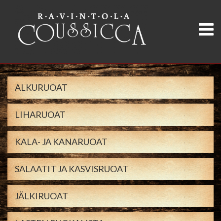
ALKURUOAT
LIHARUOAT
KALA- JA KANARUOAT
SALAATIT JA KASVISRUOAT
JÄLKIRUOAT